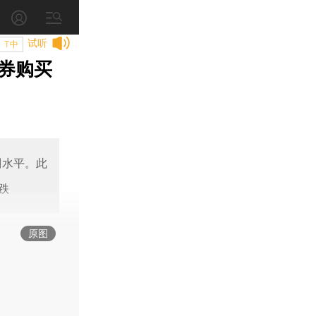
试听
T中
券购买
划水平。此
跌
原图