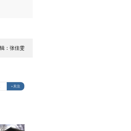
编辑：张佳雯
态
+关注