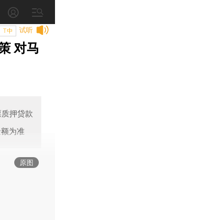
试听
T中
策 对马
票质押贷款
金额为准
原图