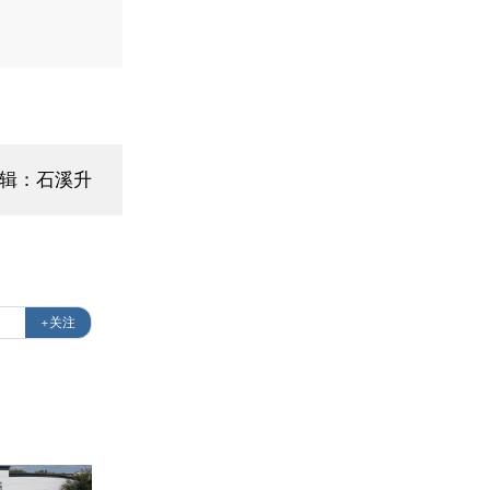
编辑：石溪升
+关注