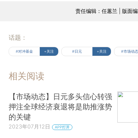
责任编辑：任蕙兰 | 版面
话题：
#对冲基金
+关注
#日元
+关注
#市场动
相关阅读
【市场动态】日元多头信心转强
押注全球经济衰退将是助推涨势
的关键
2023年07月12日
APP打开