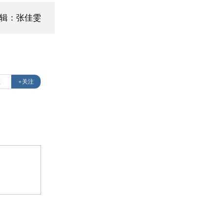
编辑：张佳雯
态
+关注