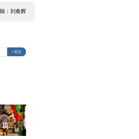
编辑：刘春辉
+关注