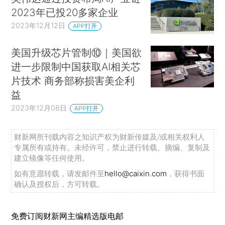
2023年已投20多家企业
2023年12月12日
APP打开
美国升级芯片管制⑩｜美国欲
进一步限制中国获取AI相关芯
片技术 商务部称损害美企利
益
2023年12月08日
APP打开
财新网所刊载内容之知识产权为财新传媒及/或相关权利人
专属所有或持有。未经许可，禁止进行转载、摘编、复制及
建立镜像等任何使用。
如有意愿转载，请发邮件至
hello@caixin.com
，获得书面
确认及授权后，方可转载。
免费订阅财新网主编精选版电邮