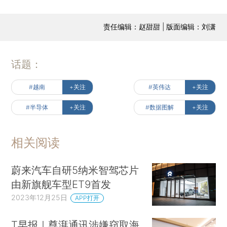
责任编辑：赵甜甜 | 版面编辑：刘潇
话题：
#越南
+关注
#英伟达
+关注
#半导体
+关注
#数据图解
+关注
相关阅读
蔚来汽车自研5纳米智驾芯片
由新旗舰车型ET9首发
2023年12月25日
APP打开
T早报｜尊湃通讯涉嫌窃取海