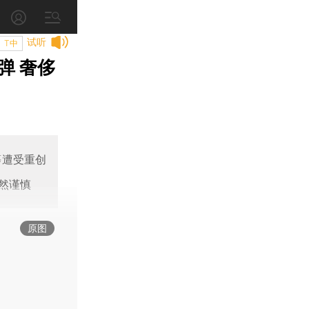
试听
T中
弹 奢侈
等遭受重创
然谨慎
原图