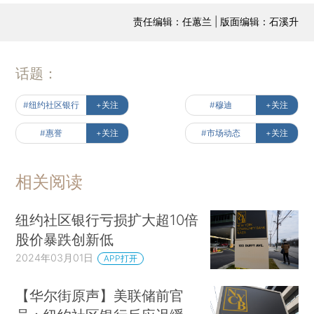
责任编辑：任蕙兰 | 版面编辑：石溪升
话题：
#纽约社区银行
+关注
#穆迪
+关注
#惠誉
+关注
#市场动态
+关注
相关阅读
纽约社区银行亏损扩大超10倍
股价暴跌创新低
2024年03月01日
APP打开
【华尔街原声】美联储前官