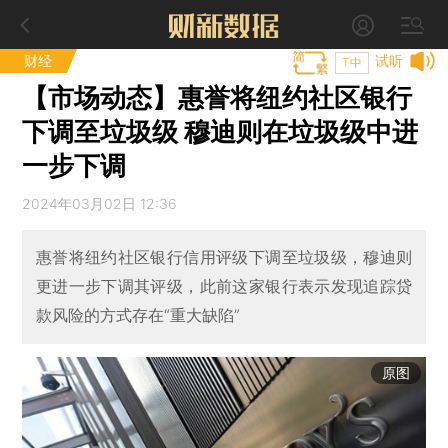
财经
试听
T中
【市场动态】惠誉将纽约社区银行
下调至垃圾级 穆迪则在垃圾级中进
一步下调
2024年03月02日 12:36
惠誉将纽约社区银行信用评级下调至垃圾级，穆迪则
更进一步下调其评级，此前这家银行表示发现追踪贷
款风险的方式存在“重大缺陷”
原图