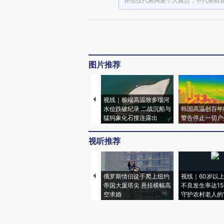
评论仅代表网友个人观点，不代表财
图片推荐
视线｜极端高温致多瑙河
水位跌破纪录 二战沉船与
韩国高温创百年
猛犸象化石接连露出
警告停止一切户
视听推荐
俄罗斯情侣徒手爬上纽约
视线｜60岁以
帝国大厦塔尖 悬挂横幅高
不良发生率达15.
空求婚
守护农村老人的“