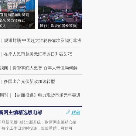
宜昌局部短时降雨
8毫米 紧急转移近
00人
显影｜瓜农的漫长等待
｜
规避封锁 中国超大油轮停靠埃及绕行非洲
｜
在岸人民币兑美元汇率连日升破6.75
我闻
｜
资管掌舵人更替 百年人寿僵局何解
｜
多国出台光伏新政加速转型
周刊
｜
【封面报道】电力现货市场元年突进
新网主编精选版电邮
样例
新网新闻版电邮全新升级！财新网主编精心编
，每个工作日定时投递，篇篇重磅，可信可
。