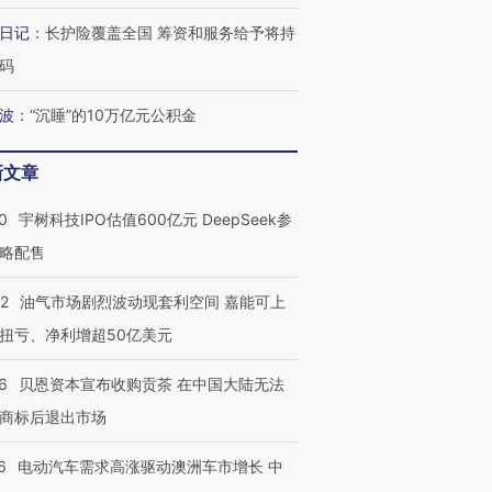
日记
：
长护险覆盖全国 筹资和服务给予将持
码
波
：
“沉睡”的10万亿元公积金
新文章
0
宇树科技IPO估值600亿元 DeepSeek参
略配售
22
油气市场剧烈波动现套利空间 嘉能可上
扭亏、净利增超50亿美元
6
贝恩资本宣布收购贡茶 在中国大陆无法
商标后退出市场
6
电动汽车需求高涨驱动澳洲车市增长 中