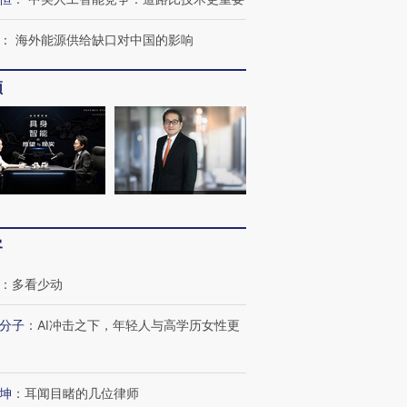
：
海外能源供给缺口对中国的影响
频
OX的吸金
马航飞行员跨国走私7万
视线｜被称为“蟑螂”的印
让中产们甘
粒摇头丸 尿检体内含3种
度Z世代 用街头抗争将教
秘鲁纳斯
”？
毒品
育部长拱下台
13人遇难
客
：
多看少动
最热百城独占
视线｜不考竞赛的王虹、
分子
：
AI冲击之下，年轻人与高学历女性更
何熬过48°C
38岁梅西上演帽子戏法
围棋失利的邓煜 两位菲尔
习近平抵
阿根廷3-0阿尔及利亚
兹奖得主的“非天才”拼图
再访朝鲜
坤
：
耳闻目睹的几位律师