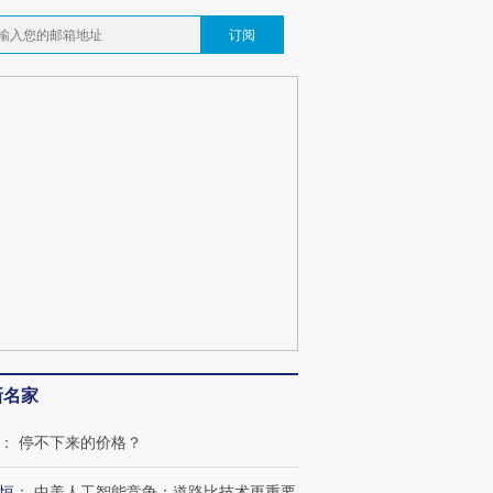
订阅
新名家
：
停不下来的价格？
恒
：
中美人工智能竞争：道路比技术更重要