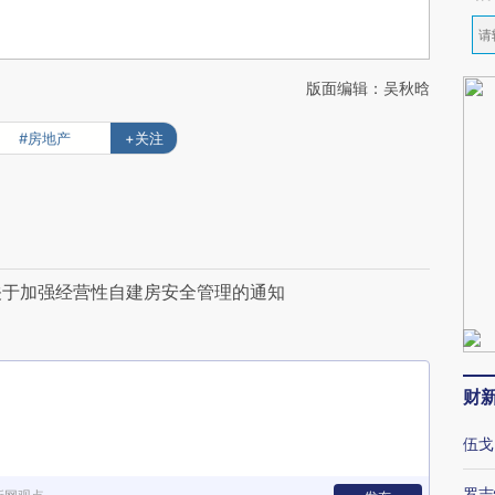
版面编辑：吴秋晗
#房地产
+关注
关于加强经营性自建房安全管理的通知
财
伍戈
罗志