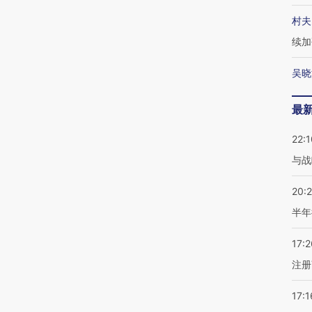
村夫
续加
吴晓
最
22:1
与战
20:
半年
17:2
注册
17:1