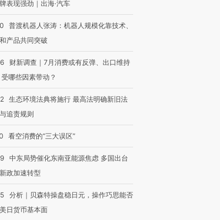
牌表现强劲｜出海·汽车
00
普渡机器人张涛：机器人规模化靠技术、
和产品共同突破
56
财新调查｜7月消费或有反弹、出口维持
 受哪些因素带动？
42
生态环境法典将施行 最高法明确新旧法
与追责规则
0
看空消费的“三大误区”
59
中东局势催化东南亚能源焦虑 多国出台
新政加速转型
05
分析｜贝森特操盘稳日元，操作巧思能否
美日货币基本面