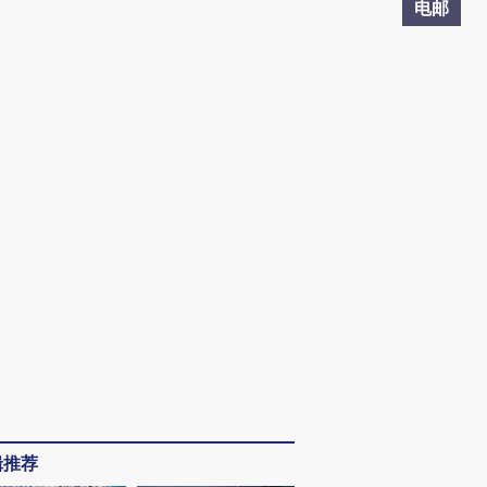
电邮
辑推荐