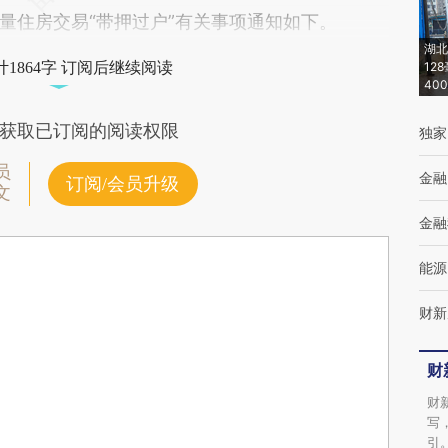
量住房交易“带押过户”有关事项通知如下。
湖北
1864字 订阅后继续阅读
12
40
获取已订阅的阅读权限
独家
员
金融
订阅/会员升级
文
金融
能源
财新
财
财
写
引