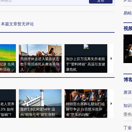
新网观点
发布
易峘
本篇文章暂无评论
视
西班牙休达进入紧急状态
加沙上百万流离失所者困
视线｜HYR
纪录 当局
数千非法移民从摩洛哥闯
于“塑料烤箱” 高温引发健
术：是什么
外活动
入
康危机
心“花钱找虐
博
唐涯
上老人营养
特朗普出席葬礼疑似打瞌
视线｜全球
知识
3% 如何
造价2.8亿闲置14年 温
睡引争议 白宫怒斥批评
97个 印度如
受伤
饭碗”?
州“明珠七号”邮轮侧翻
者“堕落的白痴”
的夏天
丁金