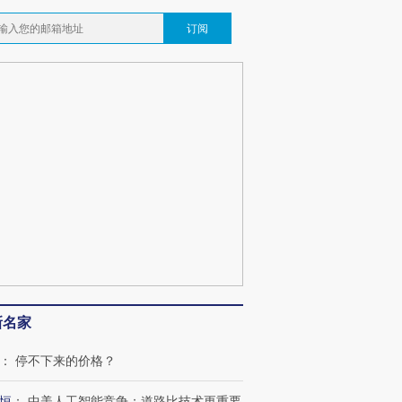
订阅
新名家
：
停不下来的价格？
恒
：
中美人工智能竞争：道路比技术更重要