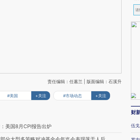
责任编辑：任蕙兰 | 版面编辑：石溪升
#美国
+关注
#市场动态
+关注
财
伍戈
美国8月CPI报告出炉
的部分大型多策略对冲基金今年迄今表现落于人后
罗志