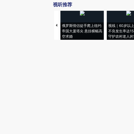
视听推荐
俄罗斯情侣徒手爬上纽约
视线｜60岁以
帝国大厦塔尖 悬挂横幅高
不良发生率达15.
空求婚
守护农村老人的“