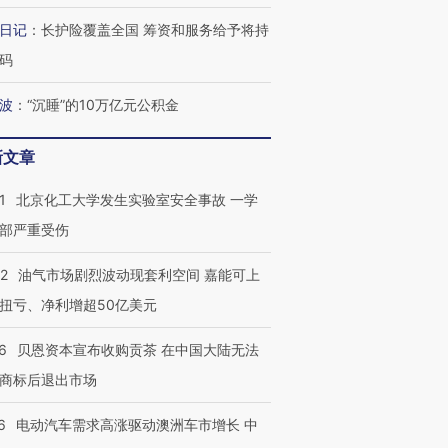
日记
：
长护险覆盖全国 筹资和服务给予将持
码
最热百城独占
视线｜不考竞赛的王虹、
何熬过48°C
波
：
“沉睡”的10万亿元公积金
38岁梅西上演帽子戏法
围棋失利的邓煜 两位菲尔
习近平抵
阿根廷3-0阿尔及利亚
兹奖得主的“非天才”拼图
再访朝鲜
新文章
1
北京化工大学发生实验室安全事故 一学
部严重受伤
22
油气市场剧烈波动现套利空间 嘉能可上
扭亏、净利增超50亿美元
6
贝恩资本宣布收购贡茶 在中国大陆无法
商标后退出市场
6
电动汽车需求高涨驱动澳洲车市增长 中