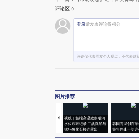
评论区
0
登录
后发表评论得积分
评论仅代表网友个人观点，不代表财
图片推荐
视线｜极端高温致多瑙河
水位跌破纪录 二战沉船与
韩国高温创百年
猛犸象化石接连露出
警告停止一切户