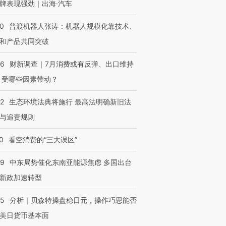
牌表现强劲｜出海·汽车
00
普渡机器人张涛：机器人规模化靠技术、
和产品共同突破
56
财新调查｜7月消费或有反弹、出口维持
 受哪些因素带动？
42
生态环境法典将施行 最高法明确新旧法
与追责规则
0
看空消费的“三大误区”
59
中东局势催化东南亚能源焦虑 多国出台
新政加速转型
05
分析｜贝森特操盘稳日元，操作巧思能否
美日货币基本面