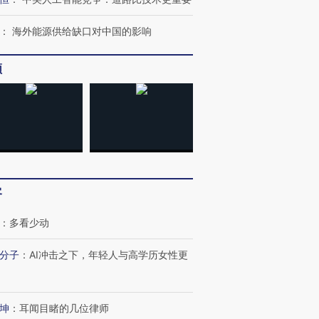
：
海外能源供给缺口对中国的影响
频
客
：
多看少动
分子
：
AI冲击之下，年轻人与高学历女性更
OX的吸金
马航飞行员跨国走私7万
视线｜被称为“蟑螂”的印
让中产们甘
粒摇头丸 尿检体内含3种
度Z世代 用街头抗争将教
秘鲁纳斯
”？
毒品
育部长拱下台
13人遇难
坤
：
耳闻目睹的几位律师