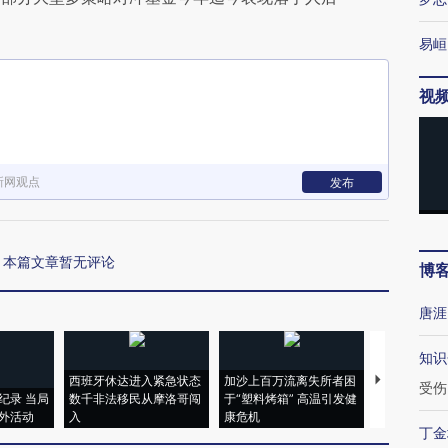
易峘
视
新网观点
发布
本篇文章暂无评论
博
唐涯
知识
西班牙休达进入紧急状态
加沙上百万流离失所者困
视线｜HYR
受伤
纪录 当局
数千非法移民从摩洛哥闯
于“塑料烤箱” 高温引发健
术：是什么
外活动
入
康危机
心“花钱找虐
丁金