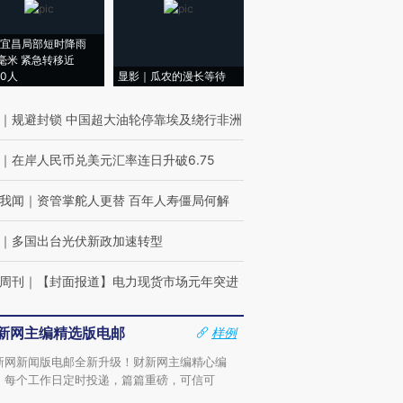
宜昌局部短时降雨
8毫米 紧急转移近
00人
显影｜瓜农的漫长等待
｜
规避封锁 中国超大油轮停靠埃及绕行非洲
｜
在岸人民币兑美元汇率连日升破6.75
我闻
｜
资管掌舵人更替 百年人寿僵局何解
｜
多国出台光伏新政加速转型
周刊
｜
【封面报道】电力现货市场元年突进
新网主编精选版电邮
样例
新网新闻版电邮全新升级！财新网主编精心编
，每个工作日定时投递，篇篇重磅，可信可
。