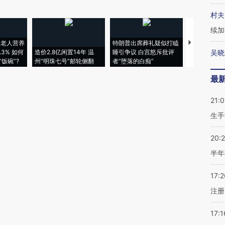
村夫
续加
上老人营养
特朗普出席葬礼疑似打瞌
视线｜全球
3% 如何
造价2.8亿闲置14年 温
睡引争议 白宫怒斥批评
97个 印度如
吴晓
饭碗”?
州“明珠七号”邮轮侧翻
者“堕落的白痴”
的夏天
最
21:0
生手
20:
半年
17:2
注册
17:1