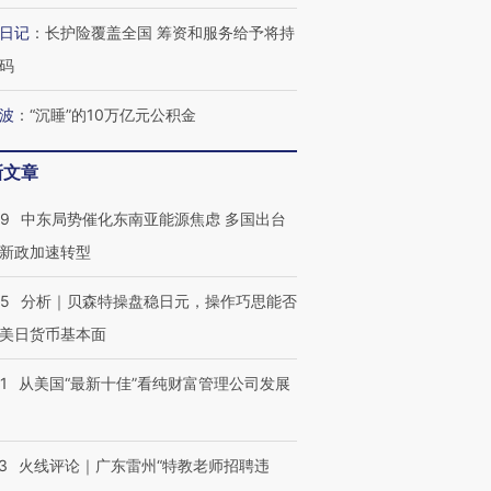
日记
：
长护险覆盖全国 筹资和服务给予将持
码
最热百城独占
波
：
“沉睡”的10万亿元公积金
视线｜不考竞赛的王虹、
何熬过48°C
38岁梅西上演帽子戏法
围棋失利的邓煜 两位菲尔
习近平抵
阿根廷3-0阿尔及利亚
兹奖得主的“非天才”拼图
再访朝鲜
新文章
59
中东局势催化东南亚能源焦虑 多国出台
新政加速转型
05
分析｜贝森特操盘稳日元，操作巧思能否
美日货币基本面
1
从美国“最新十佳”看纯财富管理公司发展
3
火线评论｜广东雷州“特教老师招聘违