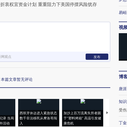
折衷权宜资金计划 重重阻力下美国停摆风险犹存
易峘
视
新网观点
发布
博
本篇文章暂无评论
唐涯
知识
受伤
西班牙休达进入紧急状态
加沙上百万流离失所者困
马航飞行员
纪录 当局
数千非法移民从摩洛哥闯
于“塑料烤箱” 高温引发健
粒摇头丸 尿
丁金
外活动
入
康危机
毒品