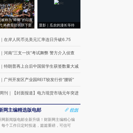
|被称为“蟑螂”的印度
代 将教育部长拱下台
显影｜瓜农的漫长等待
｜
在岸人民币兑美元汇率连日升破6.75
｜
河南“三支一扶”考试舞弊 警方介入侦查
｜
特朗普再上台后中国留学生获签数量大减
｜
广州开发区产业园REIT较发行价“腰斩”
周刊
｜
【封面报道】电力现货市场元年突进
新网主编精选版电邮
样例
新网新闻版电邮全新升级！财新网主编精心编
，每个工作日定时投递，篇篇重磅，可信可
。