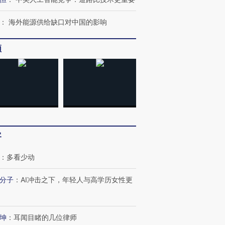
：
海外能源供给缺口对中国的影响
频
客
：
多看少动
分子
：
AI冲击之下，年轻人与高学历女性更
跨国走私7万
视线｜HYROX的吸金
视线｜被
检体内含3种
术：是什么让中产们甘
泽连斯基密集出访美英 索
度Z世代
坤
：
耳闻目睹的几位律师
心“花钱找虐”？
要防空导弹“救急”
育部长拱