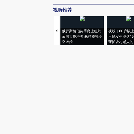
视听推荐
俄罗斯情侣徒手爬上纽约
视线｜60岁以
帝国大厦塔尖 悬挂横幅高
不良发生率达15.
空求婚
守护农村老人的“