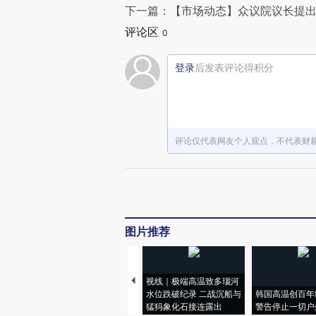
下一篇：【市场动态】众议院议长提出
评论区
0
登录
后发表评论得积分
评论仅代表网友个人观点，不代表财
图片推荐
视线｜极端高温致多瑙河
水位跌破纪录 二战沉船与
韩国高温创百年
猛犸象化石接连露出
警告停止一切户