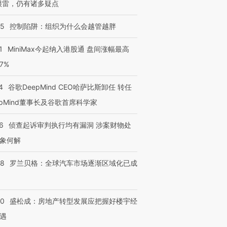
很雷，仍有诸多疑点
05
控制陷阱：组织为什么会越管越胖
1
MiniMax今起纳入港股通 盘间涨幅最高
77%
4
谷歌DeepMind CEO哈萨比斯卸任 转任
epMind董事长及谷歌首席科学家
6
侦查起诉审判执行均有漏洞 涉案财物处
象何解
58
罗兰贝格：全球汽车市场逐渐区域化已成
50
盛松成：房地产转型发展应把握好楼宇经
遇