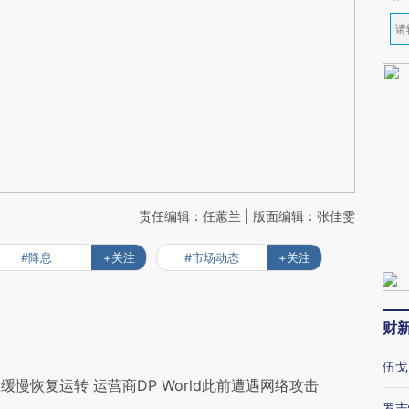
责任编辑：任蕙兰 | 版面编辑：张佳雯
#降息
+关注
#市场动态
+关注
财
伍戈
慢恢复运转 运营商DP World此前遭遇网络攻击
罗志