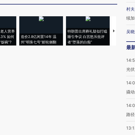
村夫
续加
上老人营养
特朗普出席葬礼疑似打瞌
视线｜全球
吴晓
3% 如何
造价2.8亿闲置14年 温
睡引争议 白宫怒斥批评
97个 印度如
饭碗”?
州“明珠七号”邮轮侧翻
者“堕落的白痴”
的夏天
最
14:
光伏
14:
撬动
14:0
路径
13:1