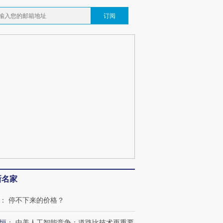
订阅
新名家
：
停不下来的价格？
恒
：
中美人工智能竞争：道路比技术更重要