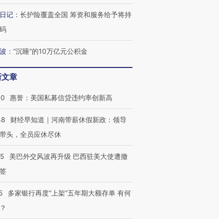
日记
：
长护险覆盖全国 筹资和服务给予将持
码
波
：
“沉睡”的10万亿元公积金
新文章
30
惠誉：美国私募信贷违约率创新高
48
财经早知道｜河南带薪休假新政：领导
带头，全员应休尽休
05
美巴外交风波再升级 巴西驻美大使遭撤
签
5
多家银行再度“上架”五年期大额存单 有何
？