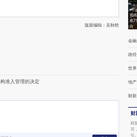
视线
度Z
版面编辑：吴秋晗
台
金融
政经
世界
机构准入管理的决定
地产
财新
财
财
写
引