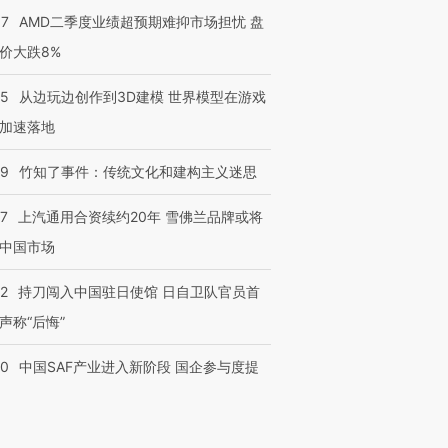
37
AMD二季度业绩超预期难抑市场担忧 盘
价大跌8%
25
从边玩边创作到3D建模 世界模型在游戏
加速落地
09
竹知了事件：传统文化和建构主义迷思
47
上汽通用合资续约20年 雪佛兰品牌或将
中国市场
42
持刀闯入中国驻日使馆 日自卫队官员首
声称“后悔”
30
中国SAF产业进入新阶段 国企参与度提