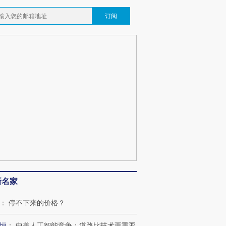
订阅
跨国走私7万
视线｜HY
检体内含3种
泽连斯基密集出访美英 索
秘鲁纳斯卡观光飞机坠毁
术：是什
要防空导弹“救急”
13人遇难
心“花钱找
最热百城独占
视线｜不考竞赛的王虹、
新名家
何熬过48°C
38岁梅西上演帽子戏法
围棋失利的邓煜 两位菲尔
习近平抵
阿根廷3-0阿尔及利亚
兹奖得主的“非天才”拼图
再访朝鲜
：
停不下来的价格？
恒
：
中美人工智能竞争：道路比技术更重要