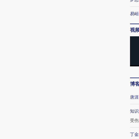
易峘
视
博
唐涯
知识
受伤
丁金