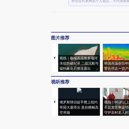
评论仅代表网友个人观点，不代表财
图片推荐
视线｜极端高温致多瑙河
水位跌破纪录 二战沉船与
韩国高温创百年
猛犸象化石接连露出
警告停止一切户
视听推荐
俄罗斯情侣徒手爬上纽约
视线｜60岁以
帝国大厦塔尖 悬挂横幅高
不良发生率达15.
空求婚
守护农村老人的“