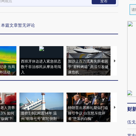
新网观点
发布
本篇文章暂无评论
西班牙休达进入紧急状态
加沙上百万流离失所者困
马航飞行员
纪录 当局
数千非法移民从摩洛哥闯
于“塑料烤箱” 高温引发健
粒摇头丸 尿
外活动
入
康危机
毒品
上老人营养
特朗普出席葬礼疑似打瞌
视线｜全球
财
3% 如何
造价2.8亿闲置14年 温
睡引争议 白宫怒斥批评
97个 印度如
饭碗”?
州“明珠七号”邮轮侧翻
者“堕落的白痴”
的夏天
伍戈
罗志