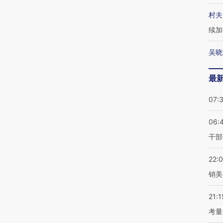
村夫
续加
吴晓
最
07:
06:
干部
22:
销美
21:1
考量