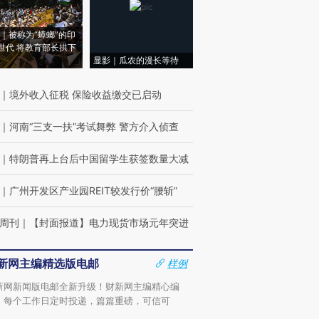
｜被称为“蟑螂”的印
世代 将教育部长拱下
显影｜瓜农的漫长等待
｜
境外收入征税 保险收益缴交已启动
｜
河南“三支一扶”考试舞弊 警方介入侦查
｜
特朗普再上台后中国留学生获签数量大减
｜
广州开发区产业园REIT较发行价“腰斩”
周刊
｜
【封面报道】电力现货市场元年突进
新网主编精选版电邮
样例
新网新闻版电邮全新升级！财新网主编精心编
，每个工作日定时投递，篇篇重磅，可信可
。