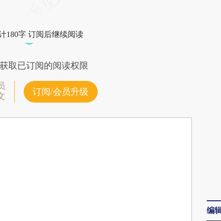
差。不代表财新观点和立场。推荐点击链接阅读原
计180字 订阅后继续阅读
获取已订阅的阅读权限
员
订阅/会员升级
文
编