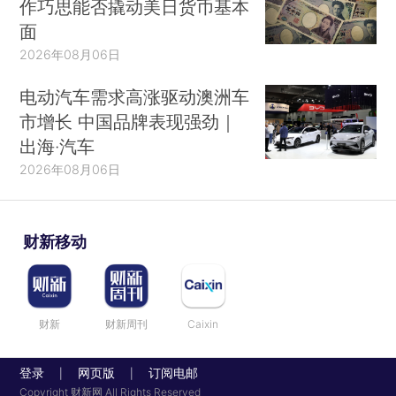
作巧思能否撬动美日货币基本
面
2026年08月06日
电动汽车需求高涨驱动澳洲车
市增长 中国品牌表现强劲｜
出海·汽车
2026年08月06日
财新移动
财新
财新周刊
Caixin
登录
网页版
订阅电邮
|
|
Copyright 财新网 All Rights Reserved