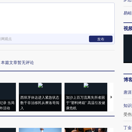
易峘
视
新网观点
发布
本篇文章暂无评论
博
唐涯
西班牙休达进入紧急状态
加沙上百万流离失所者困
视线｜HYR
纪录 当局
数千非法移民从摩洛哥闯
于“塑料烤箱” 高温引发健
术：是什么
知识
外活动
入
康危机
心“花钱找虐
受伤
丁金