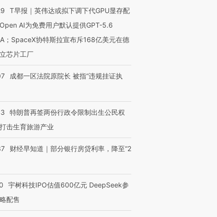
29
T早报｜英伟达或拟下调下代GPU显存配
Open AI为免费用户默认提供GPT-5.6
NA；SpaceX协特斯拉宣布斥168亿美元在德
立芯片工厂
07
成都一区法院原院长 被指“违规挂证执
43
特朗普再签两份行政令限制出生公民权
打击生育旅游产业
37
财经早知道｜部分银行房贷利率，降至“2
0
宇树科技IPO估值600亿元 DeepSeek参
略配售