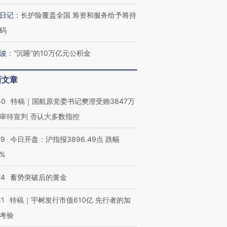
日记
：
长护险覆盖全国 筹资和服务给予将持
最热百城独占
视线｜不考竞赛的王虹、
何熬过48°C
38岁梅西上演帽子戏法
围棋失利的邓煜 两位菲尔
习近平抵
码
阿根廷3-0阿尔及利亚
兹奖得主的“非天才”拼图
再访朝鲜
波
：
“沉睡”的10万亿元公积金
新文章
50
特稿｜国航原党委书记樊澄受贿3847万
审待宣判 否认大多数指控
29
今日开盘：沪指报3896.49点 跌幅
0%
24
蓄势突破后的黄金
51
特稿｜宇树发行市值610亿 先行者的加
考验