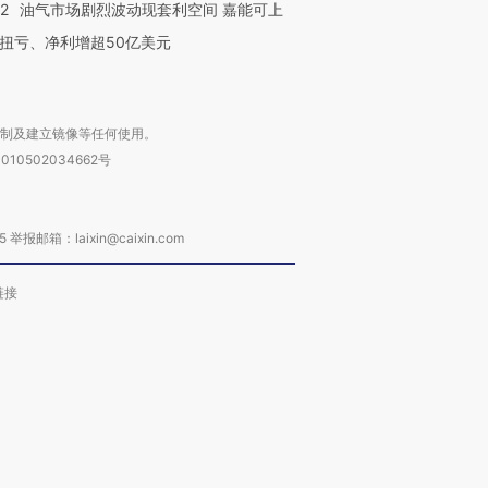
22
油气市场剧烈波动现套利空间 嘉能可上
扭亏、净利增超50亿美元
复制及建立镜像等任何使用。
010502034662号
箱：laixin@caixin.com
链接