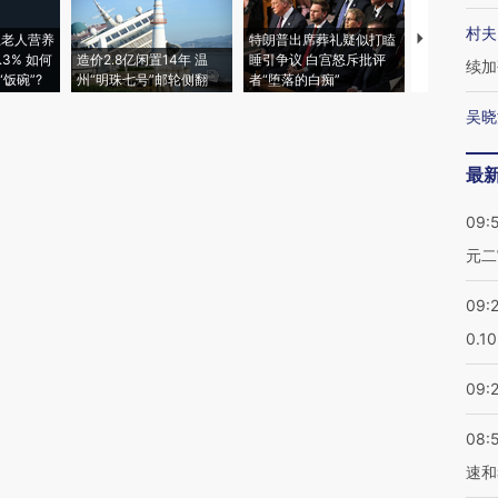
村夫
上老人营养
特朗普出席葬礼疑似打瞌
视线｜全球
3% 如何
造价2.8亿闲置14年 温
睡引争议 白宫怒斥批评
97个 印度如
续加
饭碗”?
州“明珠七号”邮轮侧翻
者“堕落的白痴”
的夏天
吴晓
最
09:
元二
09:
0.1
09:
08:
速和