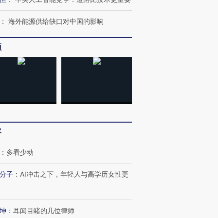
：
海外能源供给缺口对中国的影响
频
客
：
多看少动
OX的吸金
马航飞行员跨国走私7万
视线｜被称为“蟑螂”的印
让中产们甘
粒摇头丸 尿检体内含3种
度Z世代 用街头抗争将教
秘鲁纳斯
分子
：
AI冲击之下，年轻人与高学历女性更
”？
毒品
育部长拱下台
13人遇难
坤
：
耳闻目睹的几位律师