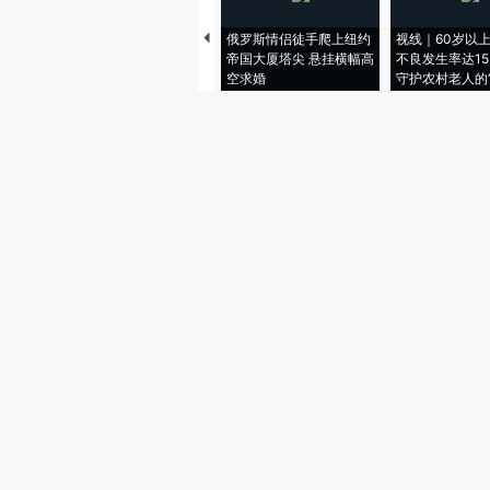
俄罗斯情侣徒手爬上纽约
视线｜60岁以
帝国大厦塔尖 悬挂横幅高
不良发生率达15.
空求婚
守护农村老人的“