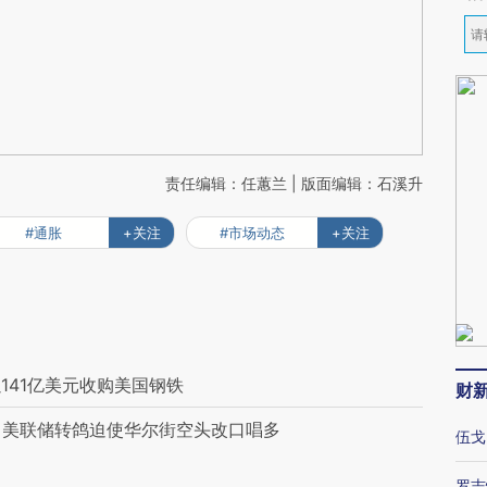
责任编辑：任蕙兰 | 版面编辑：石溪升
#通胀
+关注
#市场动态
+关注
141亿美元收购美国钢铁
财
起 美联储转鸽迫使华尔街空头改口唱多
伍戈
罗志