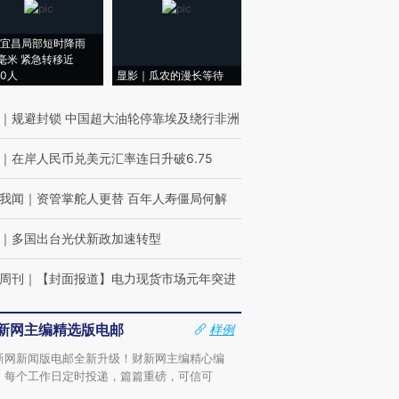
宜昌局部短时降雨
8毫米 紧急转移近
00人
显影｜瓜农的漫长等待
｜
规避封锁 中国超大油轮停靠埃及绕行非洲
｜
在岸人民币兑美元汇率连日升破6.75
我闻
｜
资管掌舵人更替 百年人寿僵局何解
｜
多国出台光伏新政加速转型
周刊
｜
【封面报道】电力现货市场元年突进
新网主编精选版电邮
样例
新网新闻版电邮全新升级！财新网主编精心编
，每个工作日定时投递，篇篇重磅，可信可
。