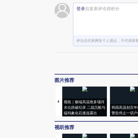
登录
后发表评论得积分
评论仅代表网友个人观点，不代表财
图片推荐
视线｜极端高温致多瑙河
水位跌破纪录 二战沉船与
韩国高温创百年
猛犸象化石接连露出
警告停止一切户
视听推荐