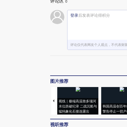
评论区
0
登录
后发表评论得积分
评论仅代表网友个人观点，不代表财
图片推荐
视线｜极端高温致多瑙河
水位跌破纪录 二战沉船与
韩国高温创百年
猛犸象化石接连露出
警告停止一切户
视听推荐