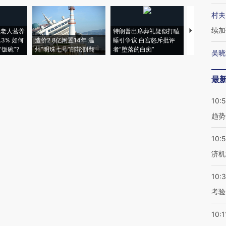
村夫
续加
上老人营养
特朗普出席葬礼疑似打瞌
视线｜全球
3% 如何
造价2.8亿闲置14年 温
睡引争议 白宫怒斥批评
97个 印度如
饭碗”?
州“明珠七号”邮轮侧翻
者“堕落的白痴”
的夏天
吴晓
最
10:
趋势
10:
济机
10:
考验
10:1