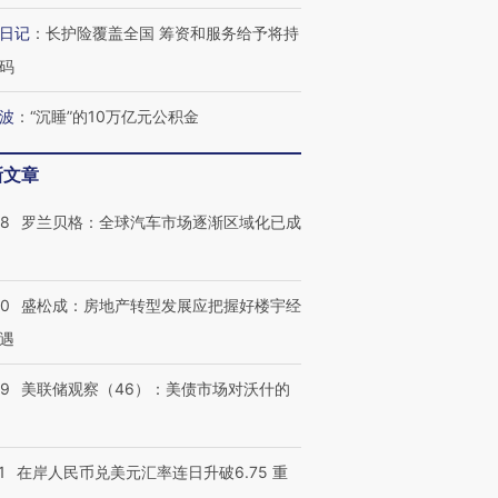
日记
：
长护险覆盖全国 筹资和服务给予将持
码
最热百城独占
视线｜不考竞赛的王虹、
何熬过48°C
38岁梅西上演帽子戏法
围棋失利的邓煜 两位菲尔
习近平抵
阿根廷3-0阿尔及利亚
兹奖得主的“非天才”拼图
再访朝鲜
波
：
“沉睡”的10万亿元公积金
新文章
58
罗兰贝格：全球汽车市场逐渐区域化已成
50
盛松成：房地产转型发展应把握好楼宇经
遇
39
美联储观察（46）：美债市场对沃什的
1
在岸人民币兑美元汇率连日升破6.75 重