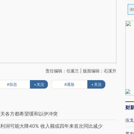
责任编辑：任蕙兰 | 版面编辑：石溪升
#加息
+关注
#通胀
+关注
财
有关各方都希望缓和以伊冲突
伍戈
利润可能大降40% 收入额或四年来首次同比减少
罗志