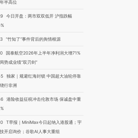
年半高位
29
今日开盘：两市双双低开 沪指跌幅
6%
13
“竹知了”事件背后的舆情根源
10
国泰航空2026年上半年净利润大增71%
局势成业绩“双刃剑”
45
独家｜规避红海封锁 中国超大油轮停靠
绕行非洲
36
港险收益征税冲击伦敦市场 保诚盘中重
3%
20
T早报｜MiniMax今日起纳入港股通；宇
技开启询价；谷歌AI人事大重组