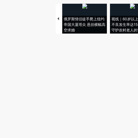
俄罗斯情侣徒手爬上纽约
视线｜60岁以
帝国大厦塔尖 悬挂横幅高
不良发生率达15.
空求婚
守护农村老人的“