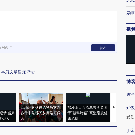
易峘
视
新网观点
发布
本篇文章暂无评论
博
唐涯
西班牙休达进入紧急状态
加沙上百万流离失所者困
马航飞行员
知识
纪录 当局
数千非法移民从摩洛哥闯
于“塑料烤箱” 高温引发健
粒摇头丸 尿
受伤
外活动
入
康危机
毒品
丁金