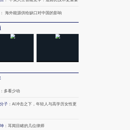
：
海外能源供给缺口对中国的影响
频
客
：
多看少动
跨国走私7万
分子
：
AI冲击之下，年轻人与高学历女性更
视线｜HY
检体内含3种
泽连斯基密集出访美英 索
秘鲁纳斯卡观光飞机坠毁
术：是什
要防空导弹“救急”
13人遇难
心“花钱找
坤
：
耳闻目睹的几位律师