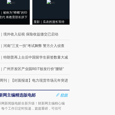
｜被称为“蟑螂”的印
世代 将教育部长拱下
显影｜瓜农的漫长等待
｜
境外收入征税 保险收益缴交已启动
｜
河南“三支一扶”考试舞弊 警方介入侦查
｜
特朗普再上台后中国留学生获签数量大减
｜
广州开发区产业园REIT较发行价“腰斩”
周刊
｜
【封面报道】电力现货市场元年突进
新网主编精选版电邮
样例
新网新闻版电邮全新升级！财新网主编精心编
，每个工作日定时投递，篇篇重磅，可信可
。