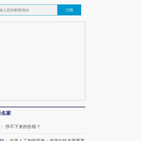
订阅
新名家
：
停不下来的价格？
恒
：
中美人工智能竞争：道路比技术更重要