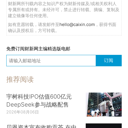
财新网所刊载内容之知识产权为财新传媒及/或相关权利人
专属所有或持有。未经许可，禁止进行转载、摘编、复制及
建立镜像等任何使用。
如有意愿转载，请发邮件至
hello@caixin.com
，获得书面
确认及授权后，方可转载。
免费订阅财新网主编精选版电邮
订阅
推荐阅读
宇树科技IPO估值600亿元
DeepSeek参与战略配售
2026年08月06日
贝恩资本宣布收购贡茶 在中