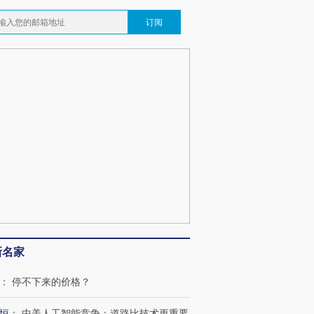
订阅
新名家
：
停不下来的价格？
恒
：
中美人工智能竞争：道路比技术更重要