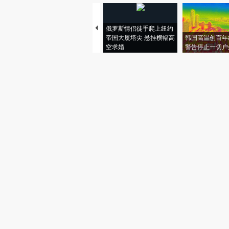
俄罗斯情侣徒手爬上纽约
帝国大厦塔尖 悬挂横幅高
韩国高温创百年
空求婚
警告停止一切户