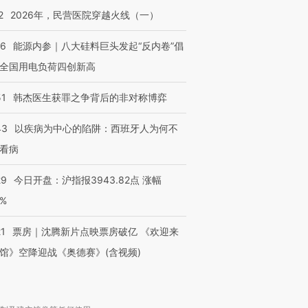
2
2026年，民营医院穿越火线（一）
06
能源内参｜八大硅料巨头发起“反内卷”倡
全国用电负荷四创新高
51
韩杰医生获罪之争背后的非对称博弈
43
以疾病为中心的陷阱：西班牙人为何不
看病
29
今日开盘：沪指报3943.82点 涨幅
0%
21
票房｜沈腾新片点映票房破亿 《欢迎来
馆》空降迎战《奥德赛》(含视频)