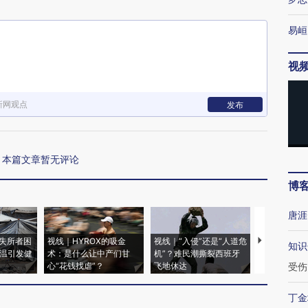
易峘
视
新网观点
发布
本篇文章暂无评论
博
唐涯
失所者困
视线｜HYROX的吸金
视线｜“入侵”还是“人道危
视线｜被称为
知识
高温引发健
术：是什么让中产们甘
机”？难民潮撕裂西班牙
度Z世代 用
心“花钱找虐”？
飞地休达
育部长拱下
受伤
丁金