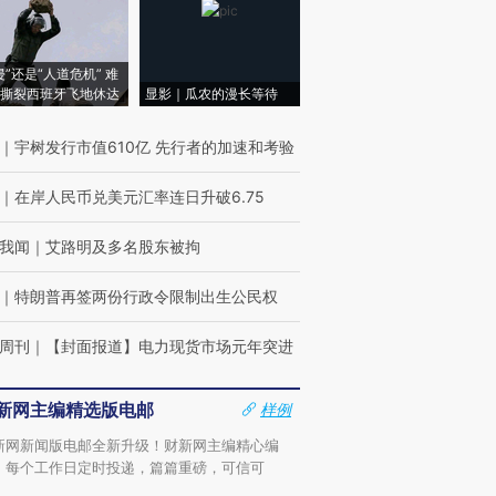
侵”还是“人道危机” 难
撕裂西班牙飞地休达
显影｜瓜农的漫长等待
｜
宇树发行市值610亿 先行者的加速和考验
｜
在岸人民币兑美元汇率连日升破6.75
我闻
｜
艾路明及多名股东被拘
｜
特朗普再签两份行政令限制出生公民权
周刊
｜
【封面报道】电力现货市场元年突进
新网主编精选版电邮
样例
新网新闻版电邮全新升级！财新网主编精心编
，每个工作日定时投递，篇篇重磅，可信可
。