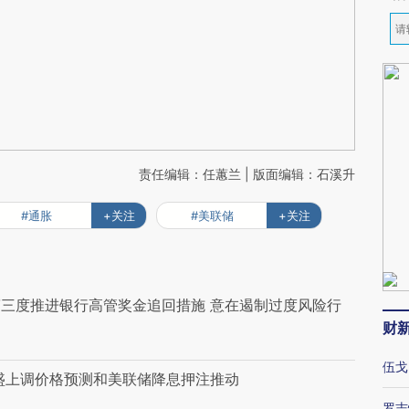
责任编辑：任蕙兰 | 版面编辑：石溪升
#通胀
+关注
#美联储
+关注
三度推进银行高管奖金追回措施 意在遏制过度风险行
财
伍戈
盛上调价格预测和美联储降息押注推动
罗志