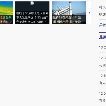
村夫
视线｜60岁以上老人营养
特朗普出席
续加
纪录 当局
不良发生率达15.3% 如何
造价2.8亿闲置14年 温
睡引争议 白
外活动
守护农村老人的“饭碗”?
州“明珠七号”邮轮侧翻
者“堕落的白
吴晓
最
13:2
12:3
与敌
12:1
有人
12:
有多