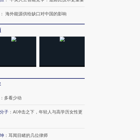
：
海外能源供给缺口对中国的影响
频
客
：
多看少动
“蟑螂”的印
湖北宜昌局部短时降雨
视线｜火箭残骸撞月球的
一周天下
分子
：
AI冲击之下，年轻人与高学历女性更
街头抗争将教
128毫米 紧急转移近
背后：太空垃圾与
枪杀8人
台
4000人
SpaceX的万亿帝国
民涌入西
坤
：
耳闻目睹的几位律师