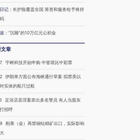
日记
：
长护险覆盖全国 筹资和服务给予将持
葬礼疑似打瞌
视线｜极端高温致多瑙河
视线｜不
码
宫怒斥批评
水位跌破纪录 二战沉船与
38岁梅西上演帽子戏法
围棋失利
痴”
猛犸象化石接连露出
阿根廷3-0阿尔及利亚
兹奖得主
波
：
“沉睡”的10万亿元公积金
新文章
7
宇树科技开始申购 中签堪比中彩票
2
伊朗单方面公布海峡通行草案 拟禁美以
对实体的船只过航
6
足浴店卖淫案牵出多名警员 有人当股东
打招呼
09
刚果（金）再禁铜钴精矿出口，实际影响
大