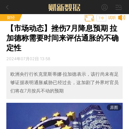
财经
试听
T中
【市场动态】挫伤7月降息预期 拉
加德称需要时间来评估通胀的不确
定性
2024年07月02日 13:58
欧洲央行行长克里斯蒂娜·拉加德表示，该行尚未有足
够证据表明通胀威胁已经过去，这加剧了外界对官员
们将在7月按兵不动的预期
原图