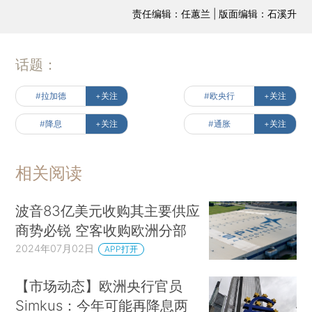
责任编辑：任蕙兰 | 版面编辑：石溪升
话题：
#拉加德
+关注
#欧央行
+关注
#降息
+关注
#通胀
+关注
相关阅读
波音83亿美元收购其主要供应
商势必锐 空客收购欧洲分部
2024年07月02日
APP打开
【市场动态】欧洲央行官员
Simkus：今年可能再降息两