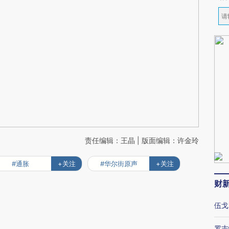
责任编辑：王晶 | 版面编辑：许金玲
#通胀
+关注
#华尔街原声
+关注
财
伍戈
罗志