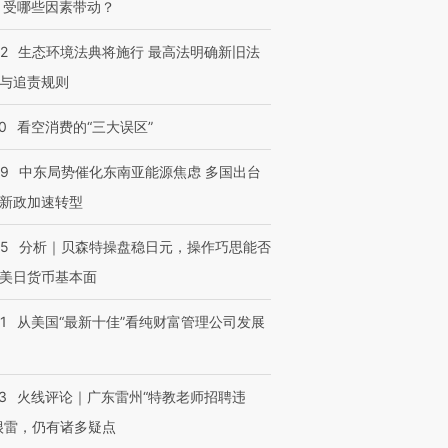
 受哪些因素带动？
42
生态环境法典将施行 最高法明确新旧法
与追责规则
0
看空消费的“三大误区”
59
中东局势催化东南亚能源焦虑 多国出台
新政加速转型
05
分析｜贝森特操盘稳日元，操作巧思能否
美日货币基本面
1
从美国“最新十佳”看纯财富管理公司发展
3
火线评论｜广东雷州“特教老师招聘违
很雷，仍有诸多疑点