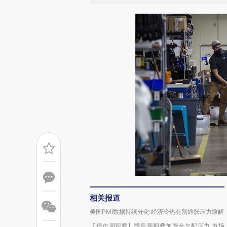
相关报道
美国PMI数据持续分化 经济冷热有别通胀压力缓解
【债市周观察】降息预期叠加资金欠配压力 市场