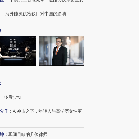
：
海外能源供给缺口对中国的影响
频
客
：
多看少动
分子
：
AI冲击之下，年轻人与高学历女性更
坤
：
耳闻目睹的几位律师
跨国走私7万
视线｜HYROX的吸金
视线｜被