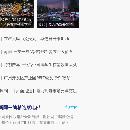
|被称为“蟑螂”的印度
代 将教育部长拱下台
显影｜瓜农的漫长等待
｜
在岸人民币兑美元汇率连日升破6.75
｜
河南“三支一扶”考试舞弊 警方介入侦查
｜
特朗普再上台后中国留学生获签数量大减
｜
广州开发区产业园REIT较发行价“腰斩”
周刊
｜
【封面报道】电力现货市场元年突进
新网主编精选版电邮
样例
新网新闻版电邮全新升级！财新网主编精心编
，每个工作日定时投递，篇篇重磅，可信可
。