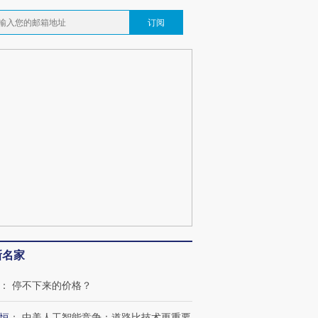
订阅
新名家
：
停不下来的价格？
恒
：
中美人工智能竞争：道路比技术更重要