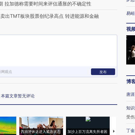
期 拉加德称需要时间来评估通胀的不确定性
易峘
卖出TMT板块股票创纪录高点 转进能源和金融
视
新网观点
发布
博
唐涯
本篇文章暂无评论
知识
受伤
丁金
西班牙休达进入紧急状态
加沙上百万流离失所者困
马航飞行员