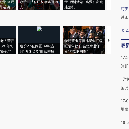
纪录 当局
数千非法移民从摩洛哥闯
于“塑料烤箱” 高温引发健
粒摇头丸 尿
外活动
入
康危机
毒品
村夫
续加
吴晓
上老人营养
特朗普出席葬礼疑似打瞌
视线｜全球
最
3% 如何
造价2.8亿闲置14年 温
睡引争议 白宫怒斥批评
97个 印度如
饭碗”?
州“明珠七号”邮轮侧翻
者“堕落的白痴”
的夏天
17:2
注册
17:1
国品
17:
渠道
16: