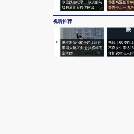
水位跌破纪录 二战沉船与
韩国高温创百年
猛犸象化石接连露出
警告停止一切户
视听推荐
俄罗斯情侣徒手爬上纽约
视线｜60岁以
帝国大厦塔尖 悬挂横幅高
不良发生率达15.
空求婚
守护农村老人的“