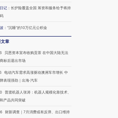
检体内含3种
术：是什么让中产们甘
泽连斯基密集出访美英 索
度Z世代
心“花钱找虐”？
要防空导弹“救急”
育部长拱
日记
：
长护险覆盖全国 筹资和服务给予将持
码
波
：
“沉睡”的10万亿元公积金
最热百城独占
视线｜不考竞赛的王虹、
新文章
何熬过48°C
38岁梅西上演帽子戏法
围棋失利的邓煜 两位菲尔
习近平抵
阿根廷3-0阿尔及利亚
兹奖得主的“非天才”拼图
再访朝鲜
6
贝恩资本宣布收购贡茶 在中国大陆无法
商标后退出市场
6
电动汽车需求高涨驱动澳洲车市增长 中
牌表现强劲｜出海·汽车
00
普渡机器人张涛：机器人规模化靠技术、
和产品共同突破
56
财新调查｜7月消费或有反弹、出口维持