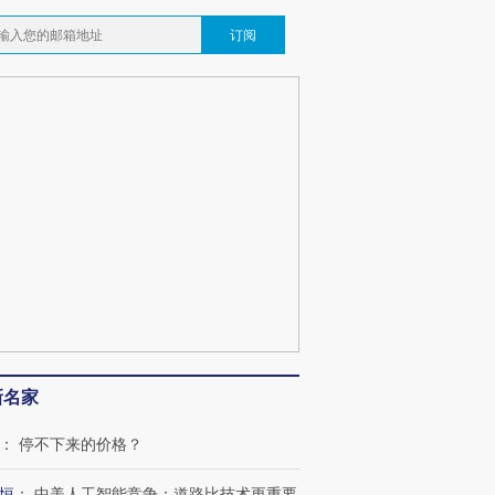
订阅
新名家
：
停不下来的价格？
恒
：
中美人工智能竞争：道路比技术更重要