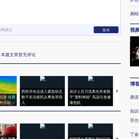
易峘
视
新网观点
发布
本篇文章暂无评论
博
西班牙休达进入紧急状态
加沙上百万流离失所者困
视线｜HYR
唐涯
纪录 当局
数千非法移民从摩洛哥闯
于“塑料烤箱” 高温引发健
术：是什么
外活动
入
康危机
心“花钱找虐
知识
受伤
丁金
上老人营养
特朗普出席葬礼疑似打瞌
视线｜全球