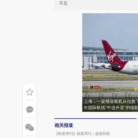
不足
上海，一架维珍客机从伦敦飞
年国际航线“中进外退”的缩
相关报道
【财新周刊】财新周刊｜援救民航