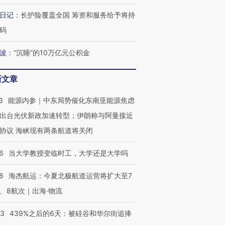
何熬过48°C
38岁梅西上演帽子戏法
围棋失利的邓煜 两位菲尔
习近平抵
日记
：
长护险覆盖全国 筹资和服务给予将持
阿根廷3-0阿尔及利亚
兹奖得主的“非天才”拼图
再访朝鲜
码
波
：
“沉睡”的10万亿元公积金
新文章
3
能源内参｜中东局势催化东南亚能源焦虑
出台光伏新政加速转型；伊朗称与阿曼接近
协议 海峡现有两条航道将关闭
6
当大学教授变临时工，大学还是大学吗
8
海杰航运：今夏北极航道运营将扩大至7
、8航次｜出海·物流
53
439%之后的6天：被硅谷和华尔街追捧