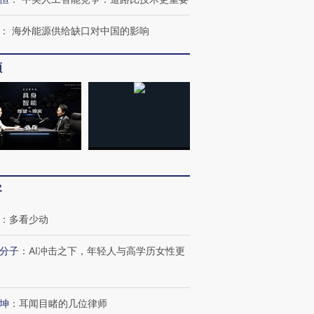
：
海外能源供给缺口对中国的影响
频
客
OX的吸金
马航飞行员跨国走私7万
视线｜被称为“蟑螂”的印
：
多看少动
让中产们甘
粒摇头丸 尿检体内含3种
度Z世代 用街头抗争将教
秘鲁纳斯
”？
毒品
育部长拱下台
13人遇难
分子
：
AI冲击之下，年轻人与高学历女性更
坤
：
耳闻目睹的几位律师
最热百城独占
视线｜不考竞赛的王虹、