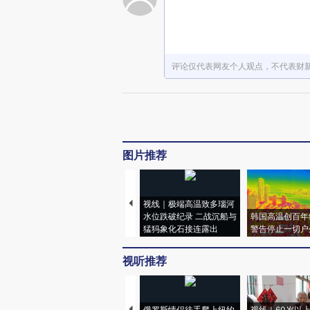
评论仅代表网友个人观点，不代表财
图片推荐
视线｜极端高温致多瑙河
水位跌破纪录 二战沉船与
韩国高温创百年
猛犸象化石接连露出
警告停止一切户
视听推荐
俄罗斯情侣徒手爬上纽约
视线｜60岁以