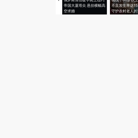
帝国大厦塔尖 悬挂横幅高
不良发生率达15.
空求婚
守护农村老人的“