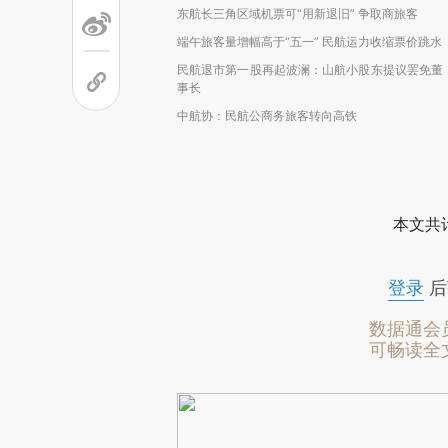
东航长三角区域机票可“用新退旧” 争取商旅客
端午旅客量增幅高于“五一” 民航运力收缩票价跳水
民航退市第一股再起波澜：山航小股东提议罢免董
事长
中航协：民航公商务旅客转向高铁
本文共计
登录
后
数据通会
可畅读全