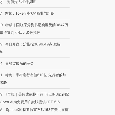
才，为何走入杠杆误区
07
陈龙：Token时代的商业与组织
50
特稿｜国航原党委书记樊澄受贿3847万
审待宣判 否认大多数指控
29
今日开盘：沪指报3896.49点 跌幅
0%
24
蓄势突破后的黄金
51
特稿｜宇树发行市值610亿 先行者的加
考验
29
T早报｜英伟达或拟下调下代GPU显存配
Open AI为免费用户默认提供GPT-5.6
NA；SpaceX协特斯拉宣布斥168亿美元在德