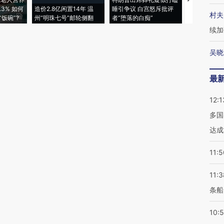
3% 如何
造价2.8亿闲置14年 温
睡引争议 白宫怒斥批评
97个 印度如
村夫
饭碗”?
州“明珠七号”邮轮侧翻
者“堕落的白痴”
的夏天
续加
吴晓
最
12:1
多国
达成
11:5
11:3
条船
10: