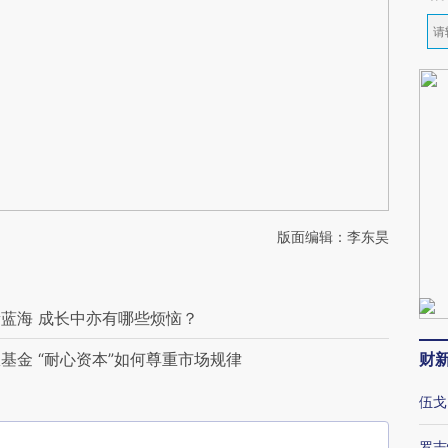
版面编辑：李东昊
蓝海 成长中亦有哪些烦恼？
基金 “耐心资本”如何尊重市场规律
财
伍戈
罗志