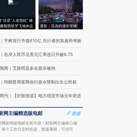
侵”还是“人道危机” 难
撕裂西班牙飞地休达
显影｜瓜农的漫长等待
｜
宇树发行市值610亿 先行者的加速和考验
｜
在岸人民币兑美元汇率连日升破6.75
我闻
｜
艾路明及多名股东被拘
｜
特朗普再签两份行政令限制出生公民权
周刊
｜
【封面报道】电力现货市场元年突进
新网主编精选版电邮
样例
新网新闻版电邮全新升级！财新网主编精心编
，每个工作日定时投递，篇篇重磅，可信可
。