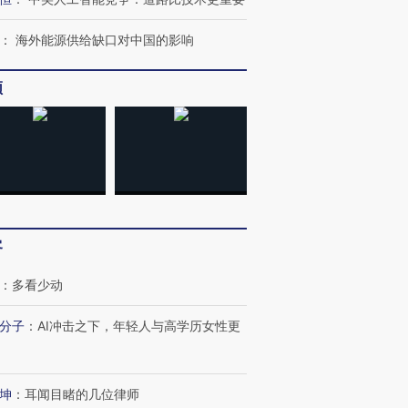
：
海外能源供给缺口对中国的影响
频
客
：
多看少动
跨国走私7万
视线｜被称为“蟑螂”的印
视线｜“入侵”还是“人道危
分子
：
AI冲击之下，年轻人与高学历女性更
检体内含3种
度Z世代 用街头抗争将教
机”？难民潮撕裂西班牙
秘鲁纳斯
育部长拱下台
飞地休达
13人遇难
坤
：
耳闻目睹的几位律师