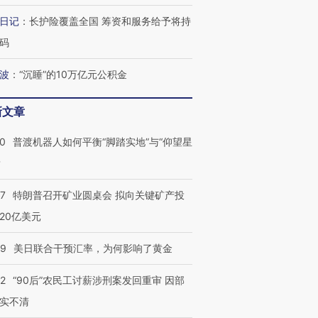
日记
：
长护险覆盖全国 筹资和服务给予将持
葬礼疑似打瞌
视线｜极端高温致多瑙河
视线｜不
码
宫怒斥批评
38岁梅西上演帽子戏法
水位跌破纪录 二战沉船与
围棋失利
痴”
阿根廷3-0阿尔及利亚
猛犸象化石接连露出
兹奖得主
波
：
“沉睡”的10万亿元公积金
新文章
00
普渡机器人如何平衡“脚踏实地”与“仰望星
？
57
特朗普召开矿业圆桌会 拟向关键矿产投
20亿美元
09
美日联合干预汇率，为何影响了黄金
32
“90后”农民工讨薪涉刑案发回重审 因部
实不清