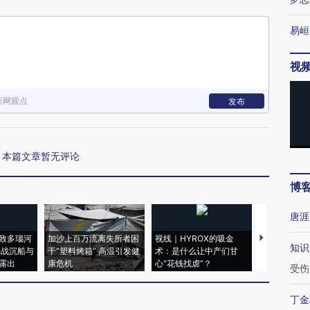
易峘
视
新网观点
发布
本篇文章暂无评论
博
唐涯
致多瑙河
加沙上百万流离失所者困
视线｜HYROX的吸金
马航飞行员
知识
二战沉船与
于“塑料烤箱” 高温引发健
术：是什么让中产们甘
粒摇头丸 尿
露出
康危机
心“花钱找虐”？
毒品
受伤
丁金