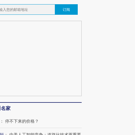
订阅
新名家
：
停不下来的价格？
恒
：
中美人工智能竞争：道路比技术更重要