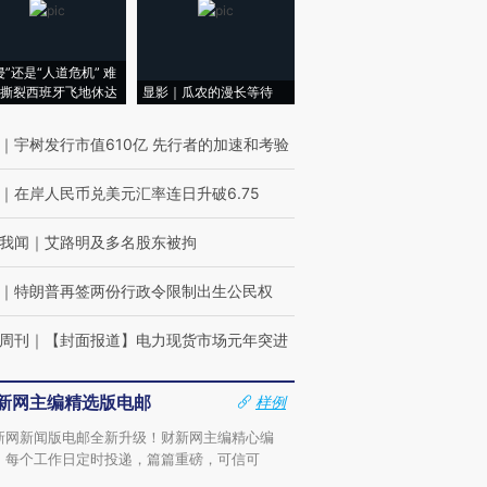
侵”还是“人道危机” 难
撕裂西班牙飞地休达
显影｜瓜农的漫长等待
｜
宇树发行市值610亿 先行者的加速和考验
｜
在岸人民币兑美元汇率连日升破6.75
我闻
｜
艾路明及多名股东被拘
｜
特朗普再签两份行政令限制出生公民权
周刊
｜
【封面报道】电力现货市场元年突进
新网主编精选版电邮
样例
新网新闻版电邮全新升级！财新网主编精心编
，每个工作日定时投递，篇篇重磅，可信可
。