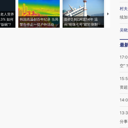
村夫
上老人营养
特朗普出席
续加
3% 如何
韩国高温创百年纪录 当局
造价2.8亿闲置14年 温
睡引争议 白
饭碗”?
警告停止一切户外活动
州“明珠七号”邮轮侧翻
者“堕落的白
吴晓
最
17:
空”
15:
资超
14:
13:
分事