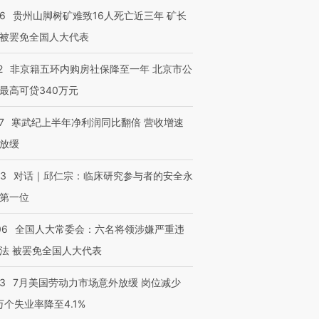
36
贵州山脚树矿难致16人死亡近三年 矿长
被罢免全国人大代表
2
非京籍五环内购房社保降至一年 北京市公
最高可贷340万元
7
寒武纪上半年净利润同比翻倍 营收增速
放缓
53
对话｜邱仁宗：临床研究参与者的安全永
第一位
06
全国人大常委会：六名将领涉嫌严重违
法 被罢免全国人大代表
43
7月美国劳动力市场意外放缓 岗位减少
3万个失业率降至4.1%