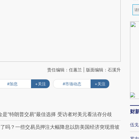
责任编辑：任蕙兰 | 版面编辑：石溪升
#加息
+关注
#市场动态
+关注
财
黄金是“特朗普交易”最佳选择 受访者对美元看法存分歧
伍戈
后了吗？一些交易员押注大幅降息以防美国经济突现滑坡
罗志