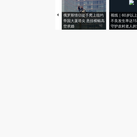
俄罗斯情侣徒手爬上纽约
视线｜60岁以
帝国大厦塔尖 悬挂横幅高
不良发生率达15.
空求婚
守护农村老人的“