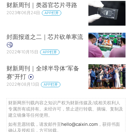
财新周刊｜类器官芯片寻路
2023年06月24日
APP打开
封面报道之二｜芯片砍单寒流
2022年10月15日
APP打开
财新周刊｜全球半导体“军备
赛”开打
2022年08月13日
APP打开
财新网所刊载内容之知识产权为财新传媒及/或相关权利人
专属所有或持有。未经许可，禁止进行转载、摘编、复制及
建立镜像等任何使用。
如有意愿转载，请发邮件至
hello@caixin.com
，获得书面
确认及授权后，方可转载。