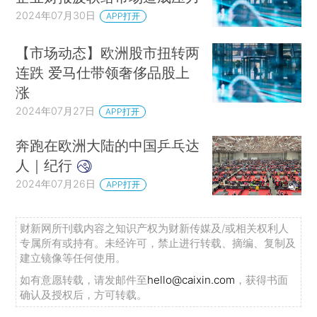
2024年07月30日
APP打开
【市场动态】欧洲股市扭转两
连跌 爱马仕带领奢侈品股上
涨
2024年07月27日
APP打开
奔跑在欧洲大陆的中国乒乓达
人｜纪行
2024年07月26日
APP打开
财新网所刊载内容之知识产权为财新传媒及/或相关权利人
专属所有或持有。未经许可，禁止进行转载、摘编、复制及
建立镜像等任何使用。
如有意愿转载，请发邮件至
hello@caixin.com
，获得书面
确认及授权后，方可转载。