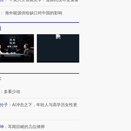
：
海外能源供给缺口对中国的影响
频
客
：
多看少动
分子
：
AI冲击之下，年轻人与高学历女性更
坤
：
耳闻目睹的几位律师
OX的吸金
马航飞行员跨国走私7万
视线｜被称为“蟑螂”的印