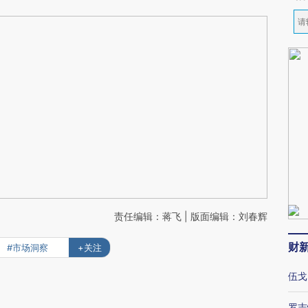
责任编辑：蒋飞 | 版面编辑：刘春辉
财
#市场洞察
+关注
伍戈
罗志