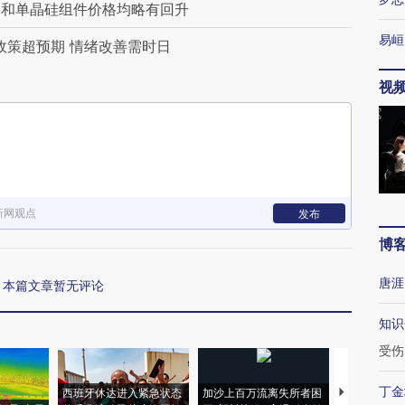
格和单晶硅组件价格均略有回升
易峘
政策超预期 情绪改善需时日
视
新网观点
发布
博
唐涯
本篇文章暂无评论
知识
受伤
丁金
西班牙休达进入紧急状态
加沙上百万流离失所者困
视线｜HYR