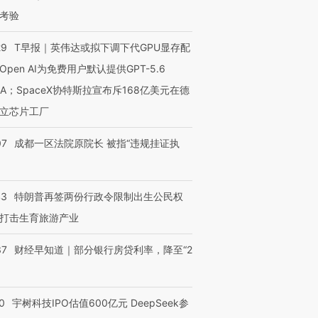
考验
29
T早报｜英伟达或拟下调下代GPU显存配
Open AI为免费用户默认提供GPT-5.6
NA；SpaceX协特斯拉宣布斥168亿美元在德
立芯片工厂
07
成都一区法院原院长 被指“违规挂证执
43
特朗普再签两份行政令限制出生公民权
打击生育旅游产业
37
财经早知道｜部分银行房贷利率，降至“2
0
宇树科技IPO估值600亿元 DeepSeek参