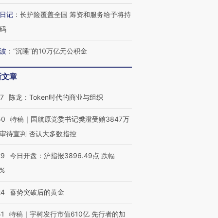
让中产们甘
粒摇头丸 尿检体内含3种
度Z世代 用街头抗争将教
秘鲁纳斯
”？
毒品
育部长拱下台
13人遇难
日记
：
长护险覆盖全国 筹资和服务给予将持
码
波
：
“沉睡”的10万亿元公积金
最热百城独占
视线｜不考竞赛的王虹、
新文章
何熬过48°C
38岁梅西上演帽子戏法
围棋失利的邓煜 两位菲尔
习近平抵
阿根廷3-0阿尔及利亚
兹奖得主的“非天才”拼图
再访朝鲜
07
陈龙：Token时代的商业与组织
50
特稿｜国航原党委书记樊澄受贿3847万
审待宣判 否认大多数指控
29
今日开盘：沪指报3896.49点 跌幅
0%
24
蓄势突破后的黄金
51
特稿｜宇树发行市值610亿 先行者的加