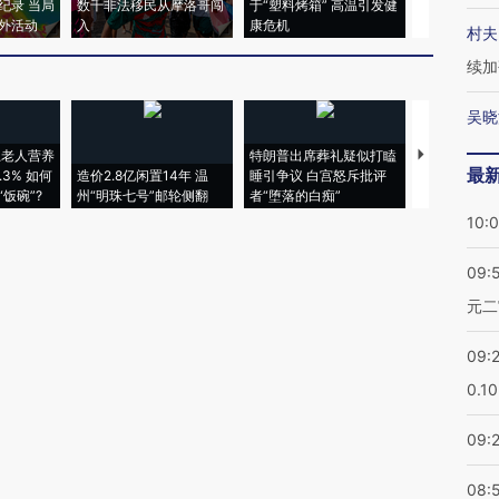
纪录 当局
数千非法移民从摩洛哥闯
于“塑料烤箱” 高温引发健
术：是什么
外活动
入
康危机
心“花钱找虐
村夫
续加
吴晓
上老人营养
特朗普出席葬礼疑似打瞌
视线｜全球
最
3% 如何
造价2.8亿闲置14年 温
睡引争议 白宫怒斥批评
97个 印度如
饭碗”?
州“明珠七号”邮轮侧翻
者“堕落的白痴”
的夏天
10:
09:
元二
09:
0.1
09:
08: