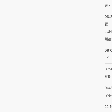
速和
08:
置；
LU
州建
08:
业”
07:
意图
06:
字头
22:1