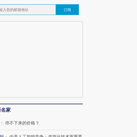
订阅
新名家
：
停不下来的价格？
恒
：
中美人工智能竞争：道路比技术更重要