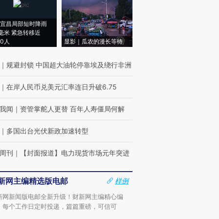
宜昌局部短时降雨
8毫米 紧急转移近
00人
显影｜瓜农的漫长等待
｜
规避封锁 中国超大油轮停靠埃及绕行非洲
｜
在岸人民币兑美元汇率连日升破6.75
我闻
｜
资管掌舵人更替 百年人寿僵局何解
｜
多国出台光伏新政加速转型
周刊
｜
【封面报道】电力现货市场元年突进
新网主编精选版电邮
样例
新网新闻版电邮全新升级！财新网主编精心编
，每个工作日定时投递，篇篇重磅，可信可
。