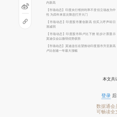
内新高
【市场动态】印度央行维持利率不变但立场改为中
性 为四年来首次降息打开大门
【市场动态】印度股市屡创新高 但买入呼声却日
渐减弱
【市场动态】印度股市和卢比下挫 初步计票显示
莫迪仅会以微弱优势获胜
【市场动态】莫迪连任在望推动印度股市升至新高
卢比创逾一年最大涨幅
本文共计
登录
后
数据通会
可畅读全