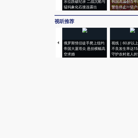
水位跌破纪录 二战沉船与
韩国高温创百年
猛犸象化石接连露出
警告停止一切户
视听推荐
俄罗斯情侣徒手爬上纽约
视线｜60岁以
帝国大厦塔尖 悬挂横幅高
不良发生率达15.
空求婚
守护农村老人的“