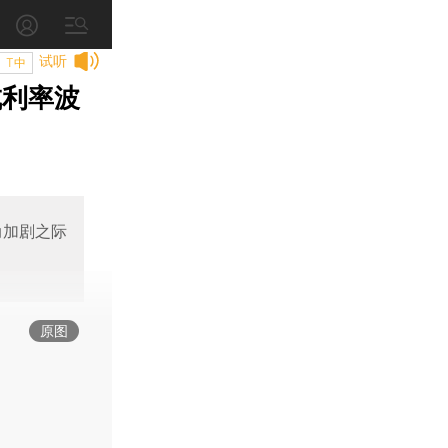
试听
T中
成利率波
动加剧之际
原图