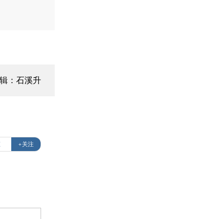
编辑：石溪升
态
+关注