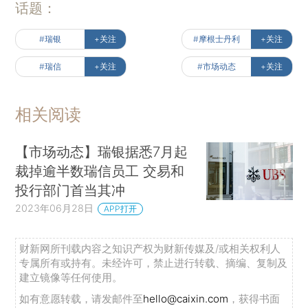
话题：
#瑞银
+关注
#摩根士丹利
+关注
#瑞信
+关注
#市场动态
+关注
相关阅读
【市场动态】瑞银据悉7月起
裁掉逾半数瑞信员工 交易和
投行部门首当其冲
2023年06月28日
APP打开
财新网所刊载内容之知识产权为财新传媒及/或相关权利人
专属所有或持有。未经许可，禁止进行转载、摘编、复制及
建立镜像等任何使用。
如有意愿转载，请发邮件至
hello@caixin.com
，获得书面